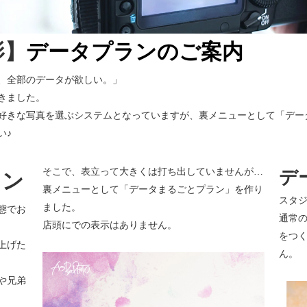
影】
データプランのご案内
、全部のデータが欲しい。」
きました。
好きな写真を選ぶシステムとなっていますが、裏メニューとして「デー
い♪
​そこで、表立って大きくは打ち出していませんが…
デ
ラン
裏メニューとして「データまるごとプラン」を作り
スタ
ました。
態でお
通常
店頭にでの表示はありません。
をつ
上げた
ん。
や兄弟