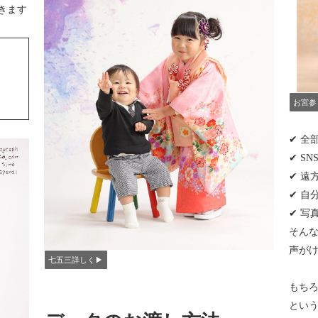
きます
お宮参
✔ 全
✔ S
✔ 遠
✔ 自
✔ 写
​そん
声が
七五三詳しく▶︎
もち
とい