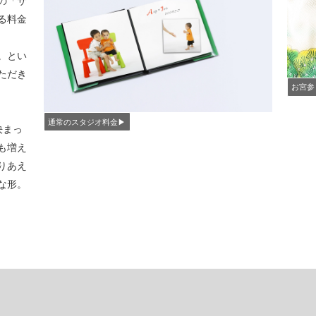
の「サ
る料金
。とい
ただき
お宮参
通常のスタジオ料金▶︎
決まっ
も増え
りあえ
な形。